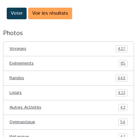
Voter
Voir les résultats
Photos
Voyages
427
Evénements
85
Randos
449
Loisirs
433
Autres Activités
43
Gymnastique
54
Pétanque
47