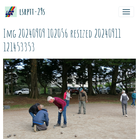
lsrptt-29s
Img 20240909 102056 resized 20240911
121453353