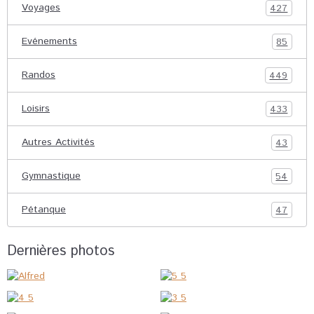
Voyages
427
Evénements
85
Randos
449
Loisirs
433
Autres Activités
43
Gymnastique
54
Pétanque
47
Dernières photos