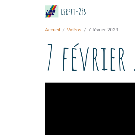
lsrptt-29s
Accueil
Vidéos
7 février 2023
7 février