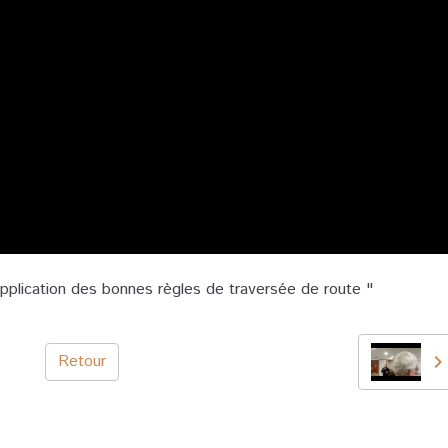
plication des bonnes règles de traversée de route "
Retour