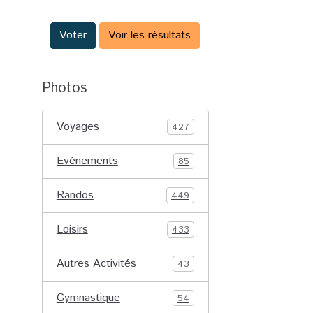
Voter
Voir les résultats
Photos
Voyages
427
Evénements
85
Randos
449
Loisirs
433
Autres Activités
43
Gymnastique
54