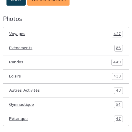
Photos
Voyages
427
Evénements
85
Randos
449
Loisirs
433
Autres Activités
43
Gymnastique
54
Pétanque
47