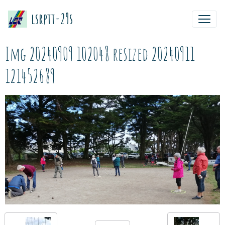
lsrptt-29s
Img 20240909 102048 resized 20240911
121452689