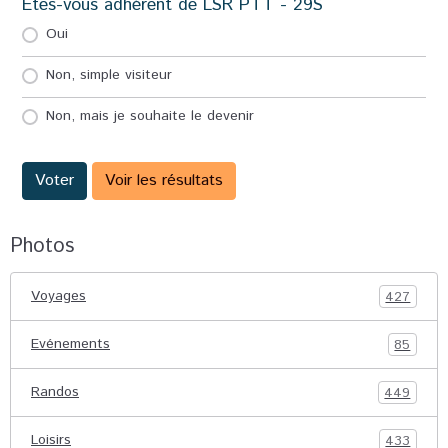
Etes-vous adhérent de LSR PTT - 29S
Oui
Non, simple visiteur
Non, mais je souhaite le devenir
Voter
Voir les résultats
Photos
Voyages
427
Evénements
85
Randos
449
Loisirs
433