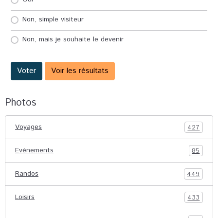
Non, simple visiteur
Non, mais je souhaite le devenir
Voter
Voir les résultats
Photos
Voyages
427
Evénements
85
Randos
449
Loisirs
433