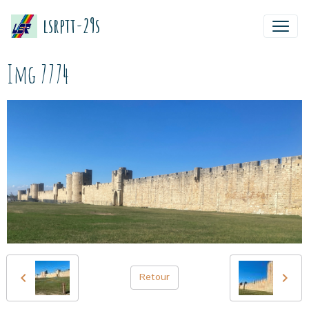
lsrptt-29s
Img 7774
Retour