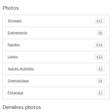
Photos
Voyages
427
Evénements
85
Randos
449
Loisirs
433
Autres Activités
43
Gymnastique
54
Pétanque
47
Dernières photos