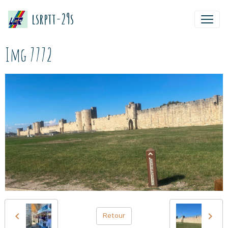
lsrptt-29s
Img 7772
Retour