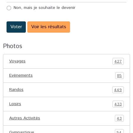
Non, mais je souhaite le devenir
Voter
Voir les résultats
Photos
Voyages
427
Evénements
85
Randos
449
Loisirs
433
Autres Activités
43
Gymnastique
54