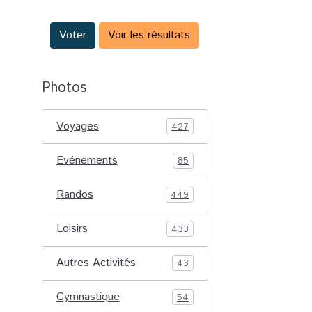
Voter
Voir les résultats
Photos
Voyages
427
Evénements
85
Randos
449
Loisirs
433
Autres Activités
43
Gymnastique
54