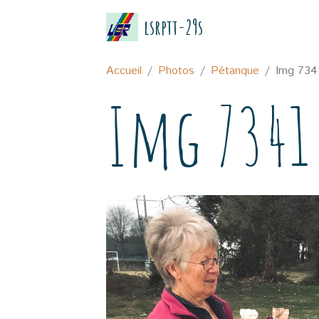
lsrptt-29s
Accueil
Photos
Pétanque
Img 734
Img 7341