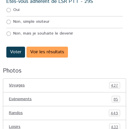
Etes-vous adhérent de LSR PTT - 29S
Oui
Non, simple visiteur
Non, mais je souhaite le devenir
Voter
Voir les résultats
Photos
Voyages
427
Evénements
85
Randos
449
Loisirs
433