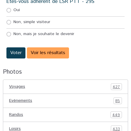
Etes-vous adhérent de LSR PTT - 29S
Oui
Non, simple visiteur
Non, mais je souhaite le devenir
Voter
Voir les résultats
Photos
Voyages
427
Evénements
85
Randos
449
Loisirs
433