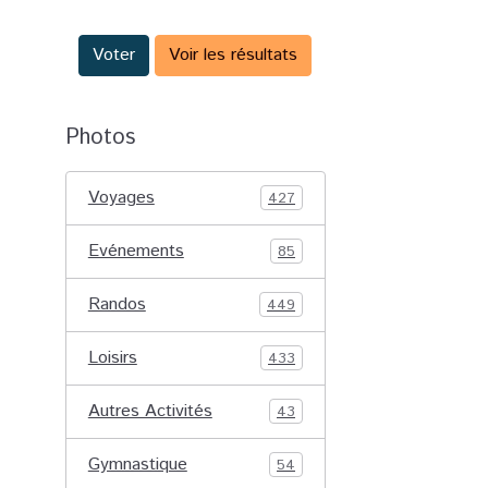
Voter
Voir les résultats
Photos
Voyages
427
Evénements
85
Randos
449
Loisirs
433
Autres Activités
43
Gymnastique
54