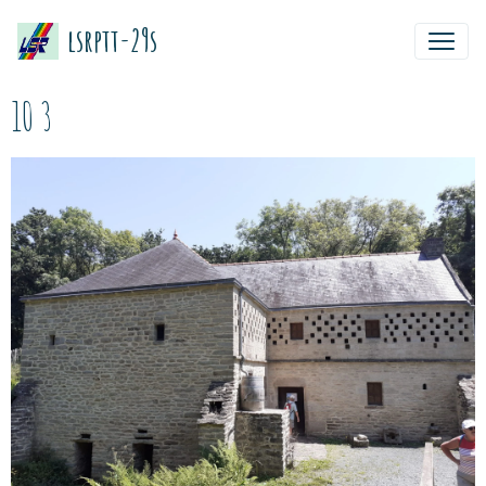
lsrptt-29s
10 3