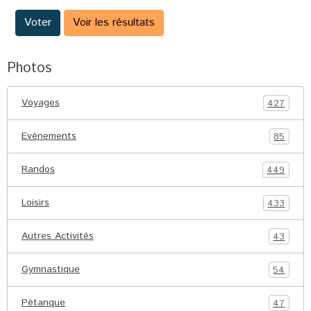
Voter
Voir les résultats
Photos
Voyages
427
Evénements
85
Randos
449
Loisirs
433
Autres Activités
43
Gymnastique
54
Pétanque
47