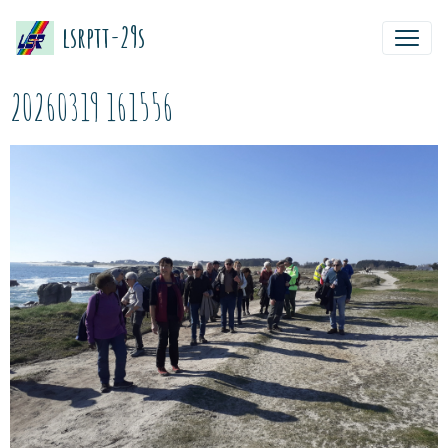
lsrptt-29s
20260319 161556