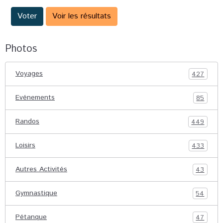
Voter
Voir les résultats
Photos
Voyages
427
Evénements
85
Randos
449
Loisirs
433
Autres Activités
43
Gymnastique
54
Pétanque
47