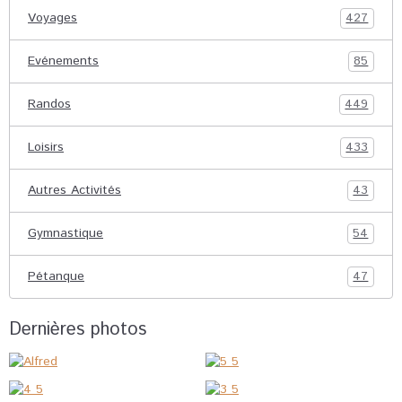
Voyages
427
Evénements
85
Randos
449
Loisirs
433
Autres Activités
43
Gymnastique
54
Pétanque
47
Dernières photos