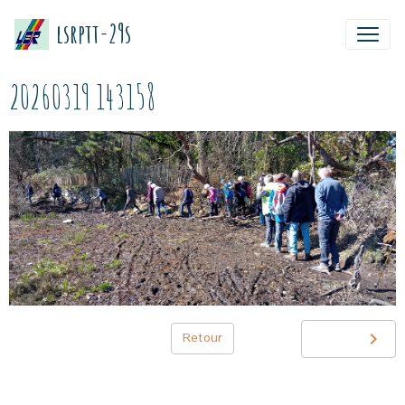
lsrptt-29s
20260319 143158
Retour