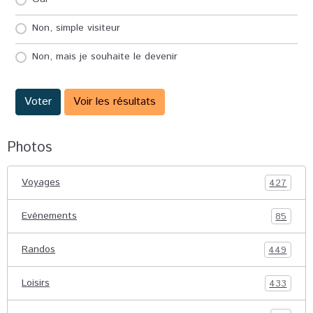
Non, simple visiteur
Non, mais je souhaite le devenir
Voter
Voir les résultats
Photos
Voyages
427
Evénements
85
Randos
449
Loisirs
433