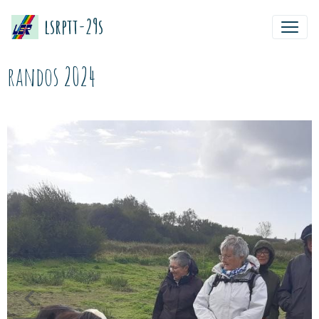
lsrptt-29s
randos 2024