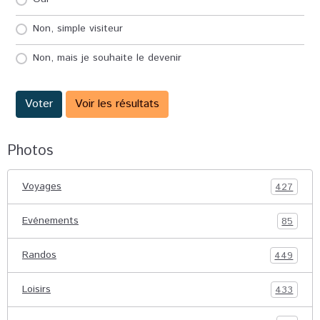
Non, simple visiteur
Non, mais je souhaite le devenir
Voter
Voir les résultats
Photos
Voyages
427
Evénements
85
Randos
449
Loisirs
433