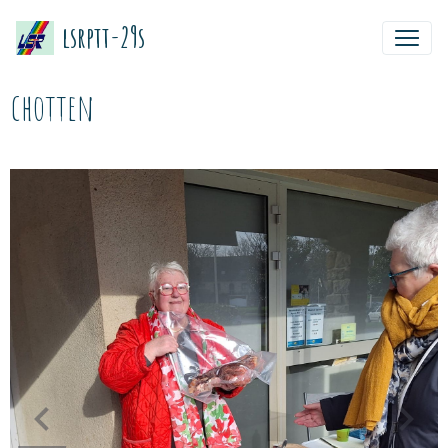
lsrptt-29s
chotten