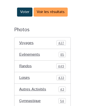
Voter
Voir les résultats
Photos
Voyages
427
Evénements
85
Randos
449
Loisirs
433
Autres Activités
43
Gymnastique
54