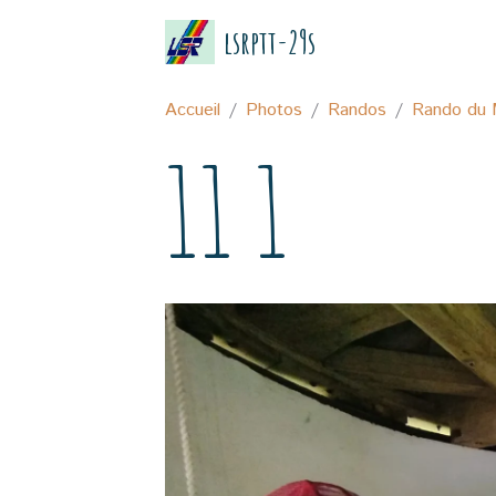
lsrptt-29s
Accueil
Photos
Randos
Rando du 
11 1