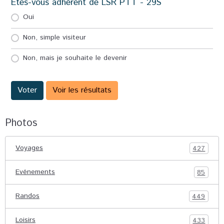
Etes-vous adhérent de LSR PTT - 29S
Oui
Non, simple visiteur
Non, mais je souhaite le devenir
Voter
Voir les résultats
Photos
Voyages
427
Evénements
85
Randos
449
Loisirs
433