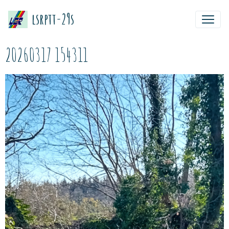
lsrptt-29s
20260317 154311