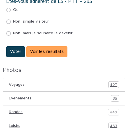
Etes-vous adhérent de LSR PTT - 29S
Oui
Non, simple visiteur
Non, mais je souhaite le devenir
Voter
Voir les résultats
Photos
Voyages
427
Evénements
85
Randos
449
Loisirs
433