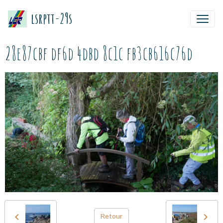
lsrptt-29s
28e87cbf df6d 4dbd 8c1c fb3cb616c76d
Retour