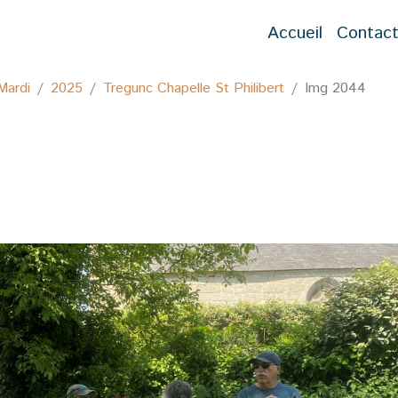
Accueil
Contac
Mardi
2025
Tregunc Chapelle St Philibert
Img 2044