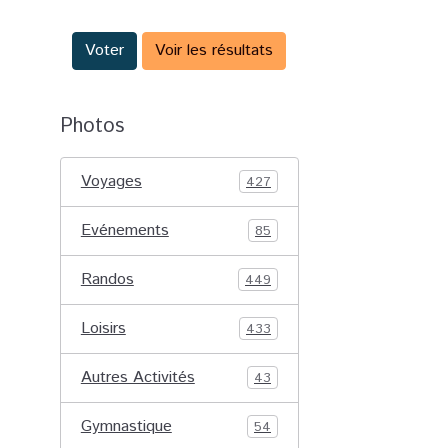
Voter
Voir les résultats
Photos
Voyages
427
Evénements
85
Randos
449
Loisirs
433
Autres Activités
43
Gymnastique
54