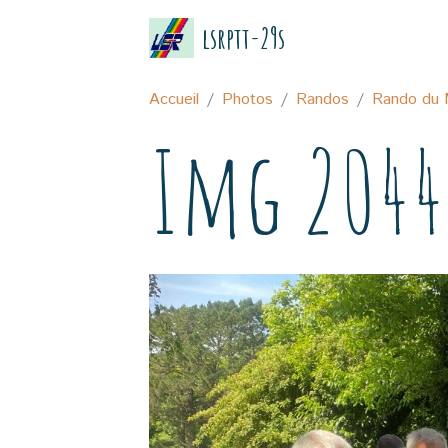
lsrptt-29s
Accueil
Photos
Randos
Rando du 
Img 2044