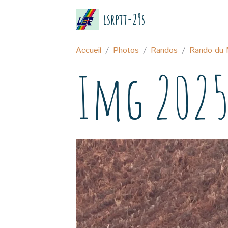
lsrptt-29s
Accueil
Photos
Randos
Rando du 
Img 2025