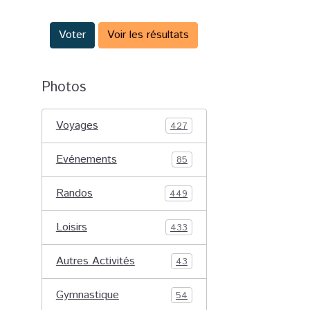
Voter
Voir les résultats
Photos
Voyages
427
Evénements
85
Randos
449
Loisirs
433
Autres Activités
43
Gymnastique
54