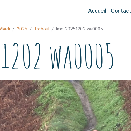
Accueil
Contac
Mardi
2025
Treboul
Img 20251202 wa0005
1202 wa0005