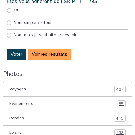
Etes-vous adhérent de LSR PTT - 29S
Oui
Non, simple visiteur
Non, mais je souhaite le devenir
Voter
Voir les résultats
Photos
Voyages
427
Evénements
85
Randos
449
Loisirs
433