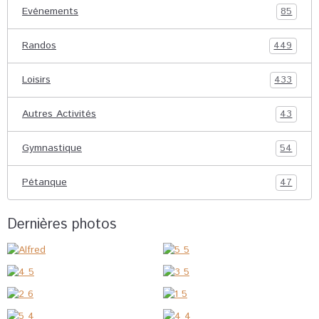
Evénements
85
Randos
449
Loisirs
433
Autres Activités
43
Gymnastique
54
Pétanque
47
Dernières photos