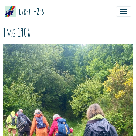
lsrptt-29s
Img 1908