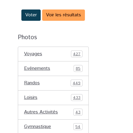
Voter
Voir les résultats
Photos
Voyages
427
Evénements
85
Randos
449
Loisirs
433
Autres Activités
43
Gymnastique
54