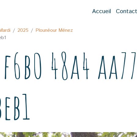
Accueil
Contac
Mardi
2025
Plounéour Ménez
eb1
f6b0 48a4 aa7
beb1