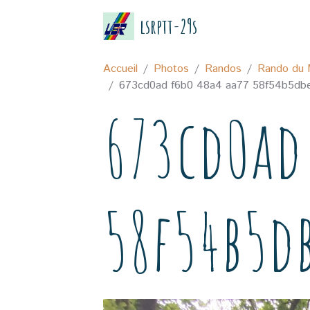
lsrptt-29s
Accueil
Photos
Randos
Rando du 
673cd0ad f6b0 48a4 aa77 58f54b5db
673cd0ad 
58f54b5d