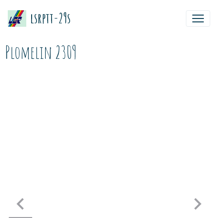
lsrptt-29s
Plomelin 2309