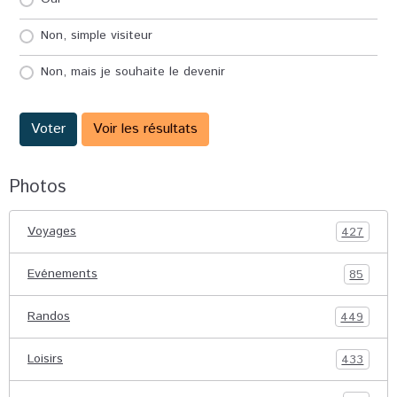
Non, simple visiteur
Non, mais je souhaite le devenir
Voter
Voir les résultats
Photos
Voyages
427
Evénements
85
Randos
449
Loisirs
433