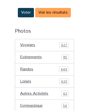
Voter
Voir les résultats
Photos
Voyages
427
Evénements
85
Randos
449
Loisirs
433
Autres Activités
43
Gymnastique
54