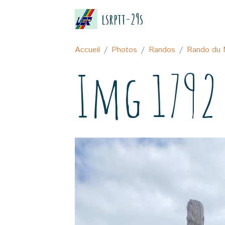
lsrptt-29s
Accueil
Photos
Randos
Rando du 
Img 1792