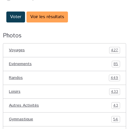
Voter
Voir les résultats
Photos
Voyages
427
Evénements
85
Randos
449
Loisirs
433
Autres Activités
43
Gymnastique
54