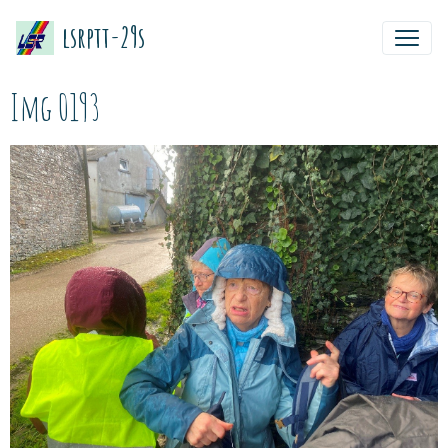
lsrptt-29s
Img 0193