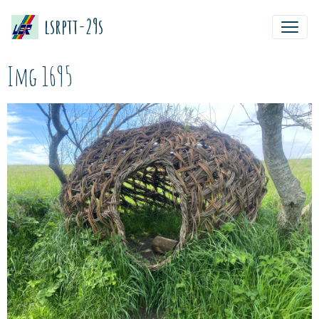
lsrptt-29s
Img 1695