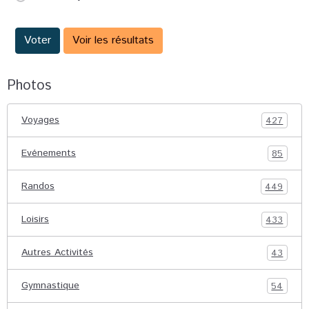
Voter
Voir les résultats
Photos
Voyages
427
Evénements
85
Randos
449
Loisirs
433
Autres Activités
43
Gymnastique
54