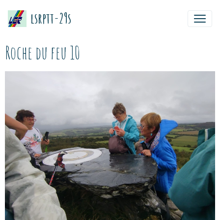
lsrptt-29s
Roche du feu 10