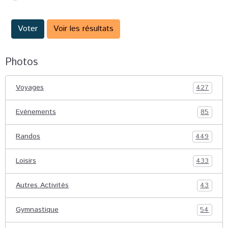
Voter
Voir les résultats
Photos
Voyages
427
Evénements
85
Randos
449
Loisirs
433
Autres Activités
43
Gymnastique
54