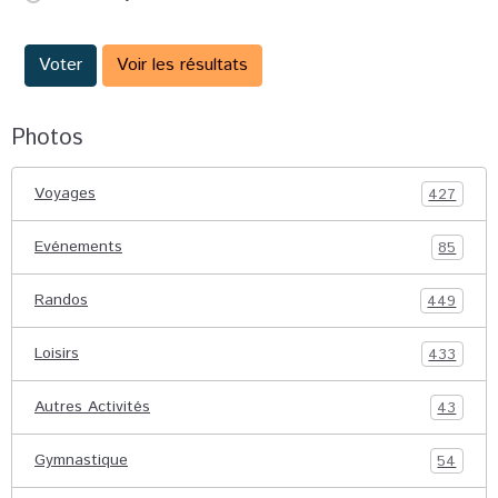
Voter
Voir les résultats
Photos
Voyages
427
Evénements
85
Randos
449
Loisirs
433
Autres Activités
43
Gymnastique
54