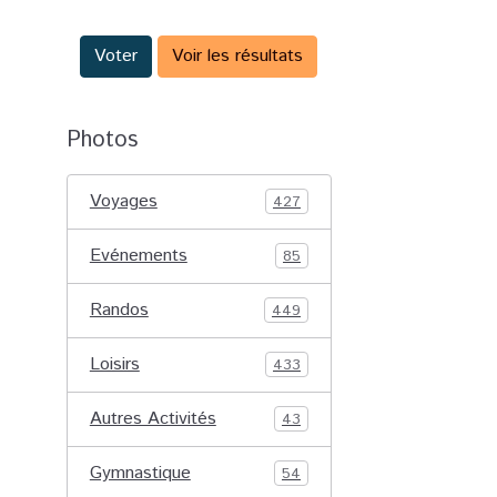
Voter
Voir les résultats
Photos
Voyages
427
Evénements
85
Randos
449
Loisirs
433
Autres Activités
43
Gymnastique
54