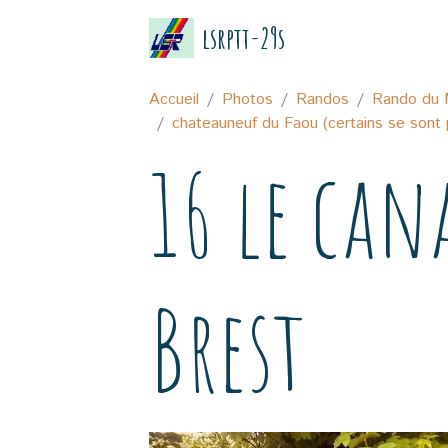
lsrptt-29s
Accueil
Photos
Randos
Rando du 
chateauneuf du Faou (certains se sont 
16 le can
Brest