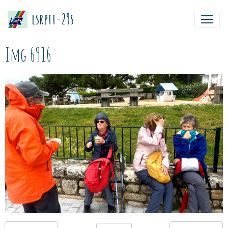
lsrptt-29s
Img 6916