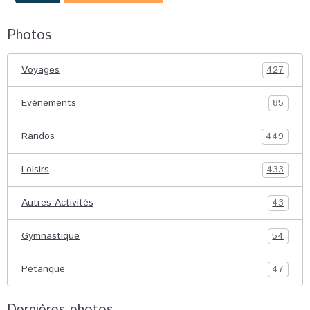
Photos
Voyages
427
Evénements
85
Randos
449
Loisirs
433
Autres Activités
43
Gymnastique
54
Pétanque
47