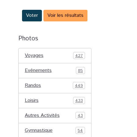
Voter
Voir les résultats
Photos
Voyages
427
Evénements
85
Randos
449
Loisirs
433
Autres Activités
43
Gymnastique
54