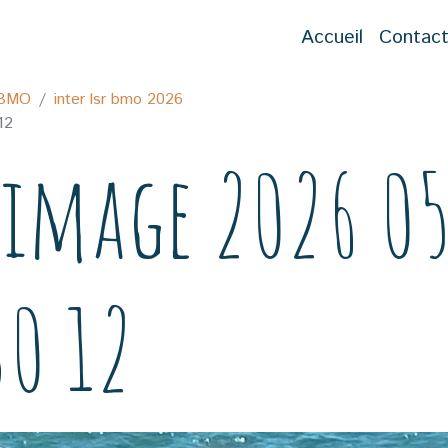
Accueil
Contac
 BMO
inter lsr bmo 2026
12
 image 2026 0
30 12