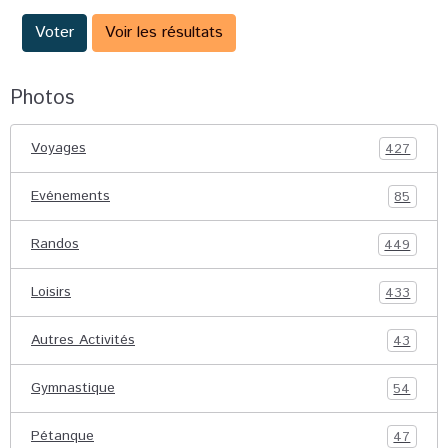
Voter
Voir les résultats
Photos
Voyages
427
Evénements
85
Randos
449
Loisirs
433
Autres Activités
43
Gymnastique
54
Pétanque
47