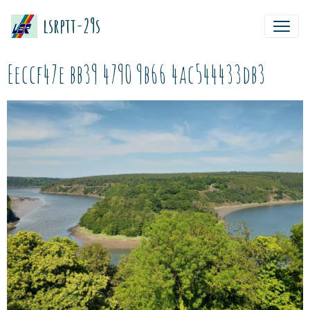
lsrptt-29s
Eeccf47e bb39 4790 9b66 4ac544433db3