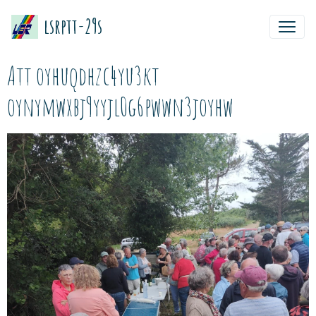
lsrptt-29s
Att oyhuqdhzc4yu3kt
oynymwxbj9yyjl0g6pwwn3joyhw