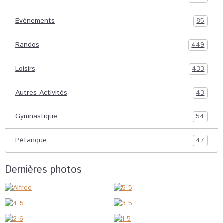
Evénements
85
Randos
449
Loisirs
433
Autres Activités
43
Gymnastique
54
Pétanque
47
Dernières photos