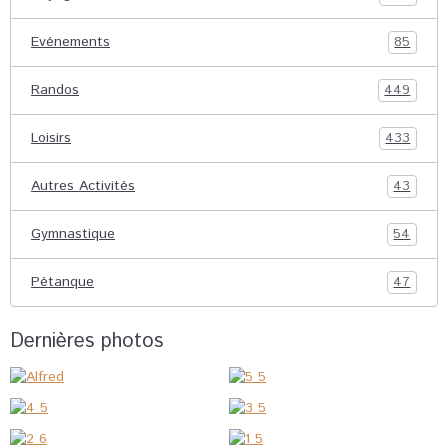
Evénements
85
Randos
449
Loisirs
433
Autres Activités
43
Gymnastique
54
Pétanque
47
Dernières photos