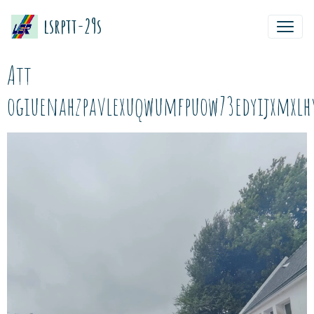
lsrptt-29s
Att
ogiuenahzpavlexuqwumfpuow73edyijxmxlh