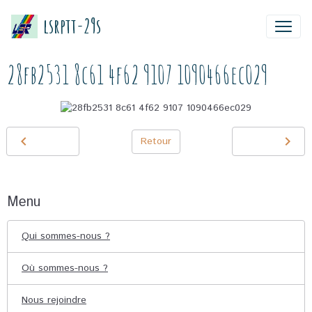
lsrptt-29s
28fb2531 8c61 4f62 9107 1090466ec029
Retour
Menu
Qui sommes-nous ?
Où sommes-nous ?
Nous rejoindre