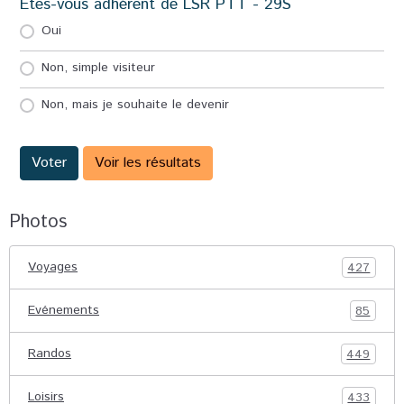
Etes-vous adhérent de LSR PTT - 29S
Oui
Non, simple visiteur
Non, mais je souhaite le devenir
Voter
Voir les résultats
Photos
Voyages
427
Evénements
85
Randos
449
Loisirs
433