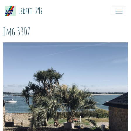
lsrptt-29s
Img 3307