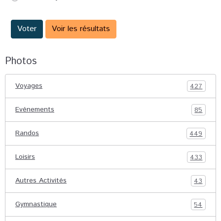
Voter
Voir les résultats
Photos
Voyages
427
Evénements
85
Randos
449
Loisirs
433
Autres Activités
43
Gymnastique
54