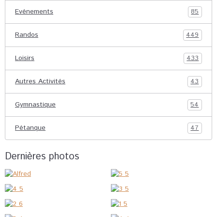
Evénements
85
Randos
449
Loisirs
433
Autres Activités
43
Gymnastique
54
Pétanque
47
Dernières photos