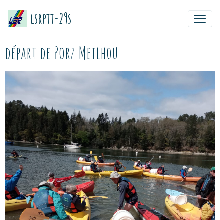
lsrptt-29s
départ de Porz Meilhou