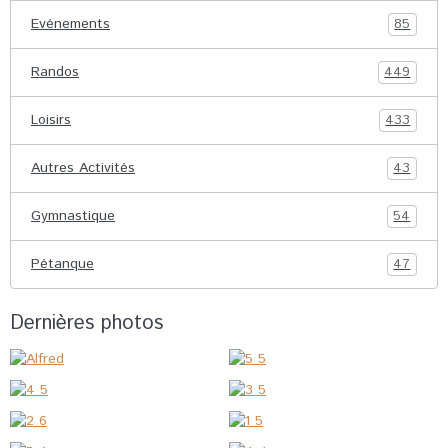
Evénements
85
Randos
449
Loisirs
433
Autres Activités
43
Gymnastique
54
Pétanque
47
Dernières photos