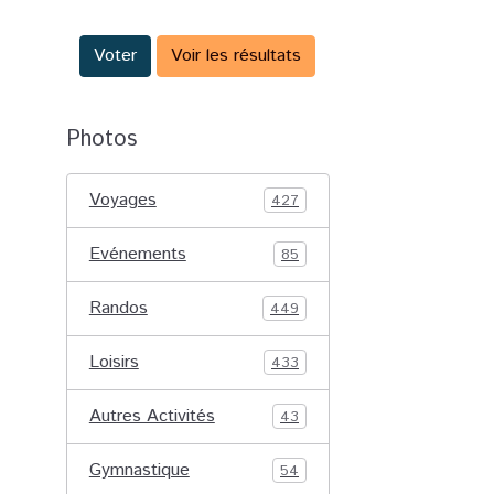
Voter
Voir les résultats
Photos
Voyages
427
Evénements
85
Randos
449
Loisirs
433
Autres Activités
43
Gymnastique
54