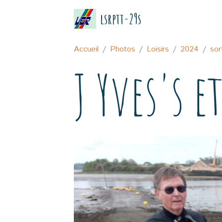
lsrptt-29s
Accueil
Photos
Loisirs
2024
sor
J Yves's e