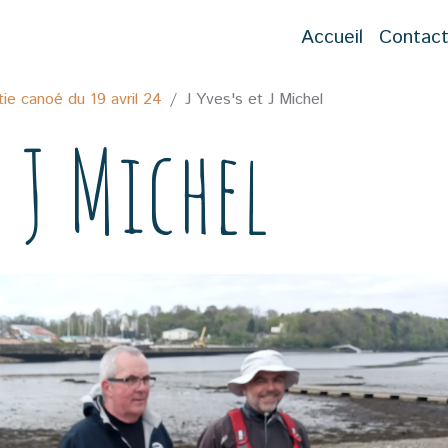
Accueil
Contac
tie canoé du 19 avril 24
J Yves's et J Michel
t J Michel