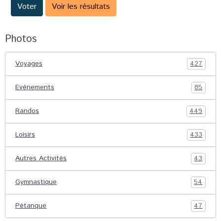
Voter
Voir les résultats
Photos
Voyages
427
Evénements
85
Randos
449
Loisirs
433
Autres Activités
43
Gymnastique
54
Pétanque
47