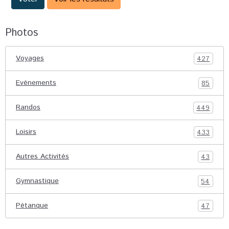
Photos
Voyages
427
Evénements
85
Randos
449
Loisirs
433
Autres Activités
43
Gymnastique
54
Pétanque
47