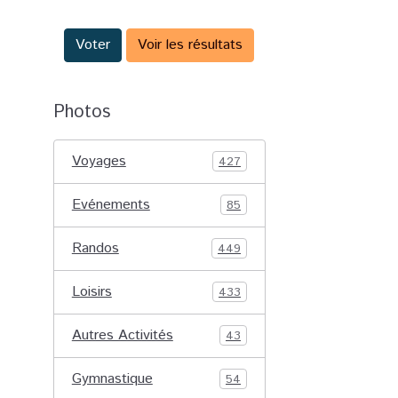
Voter
Voir les résultats
Photos
Voyages
427
Evénements
85
Randos
449
Loisirs
433
Autres Activités
43
Gymnastique
54