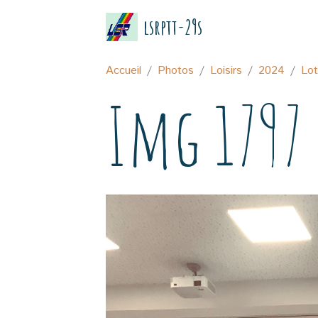
lsrptt-29s
Accueil
Photos
Loisirs
2024
Lo
Img 1797