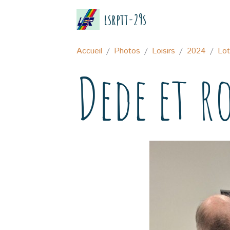
lsrptt-29s
Accueil
Photos
Loisirs
2024
Lo
Dede et r