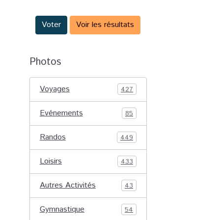
Voter
Voir les résultats
Photos
Voyages
427
Evénements
85
Randos
449
Loisirs
433
Autres Activités
43
Gymnastique
54