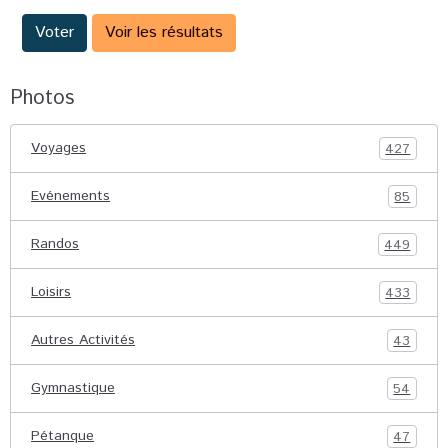
Voter
Voir les résultats
Photos
Voyages
427
Evénements
85
Randos
449
Loisirs
433
Autres Activités
43
Gymnastique
54
Pétanque
47