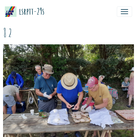
lsrptt-29s
8 2